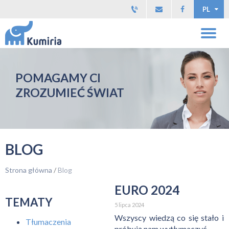
PL
POMAGAMY CI
ZROZUMIEĆ ŚWIAT
BLOG
Strona główna
/
Blog
EURO 2024
TEMATY
5 lipca 2024
Wszyscy wiedzą co się stało i
Tłumaczenia
próbują nam wytłumaczyć...