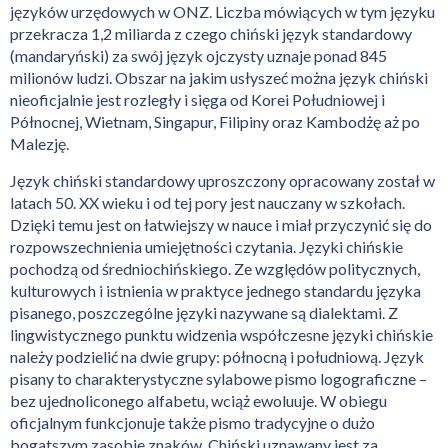
języków urzędowych w ONZ. Liczba mówiących w tym języku
przekracza 1,2 miliarda z czego chiński język standardowy
(mandaryński) za swój język ojczysty uznaje ponad 845
milionów ludzi. Obszar na jakim usłyszeć można język chiński
nieoficjalnie jest rozległy i sięga od Korei Południowej i
Północnej, Wietnam, Singapur, Filipiny oraz Kambodżę aż po
Malezję.
Język chiński standardowy uproszczony opracowany został w
latach 50. XX wieku i od tej pory jest nauczany w szkołach.
Dzięki temu jest on łatwiejszy w nauce i miał przyczynić się do
rozpowszechnienia umiejętności czytania. Języki chińskie
pochodzą od średniochińskiego. Ze względów politycznych,
kulturowych i istnienia w praktyce jednego standardu języka
pisanego, poszczególne języki nazywane są dialektami. Z
lingwistycznego punktu widzenia współczesne języki chińskie
należy podzielić na dwie grupy: północną i południową. Język
pisany to charakterystyczne sylabowe pismo logograficzne –
bez ujednoliconego alfabetu, wciąż ewoluuje. W obiegu
oficjalnym funkcjonuje także pismo tradycyjne o dużo
bogatszym zasobie znaków. Chiński uznawany jest za