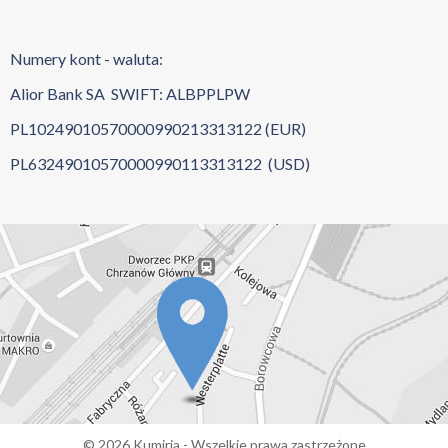
Numery kont - waluta:
Alior Bank SA SWIFT: ALBPPLPW
PL10249010570000990213313122 (EUR)
PL63249010570000990113313122 (USD)
© 2026 Kumiria - Wszelkie prawa zastrzeżone