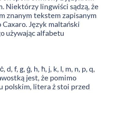
. Niektórzy lingwiści sądzą, że
zym znanym tekstem zapisanym
o Caxaro. Język maltański
o używając alfabetu
f, g, ġ, h, ħ, j, k, l, m, n, p, q,
iekawostką jest, że pomimo
 polskim, litera ż stoi przed