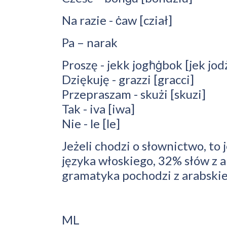
Na razie - ċaw [cział]
Pa – narak
Proszę - jekk jogħġbok [jek jo
Dziękuję - grazzi [gracci]
Przepraszam - skużi [skuzi]
Tak - iva [iwa]
Nie - le [le]
Jeżeli chodzi o słownictwo, t
języka włoskiego, 32% słów z a
gramatyka pochodzi z arabskie
ML