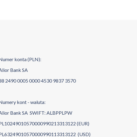
Numer konta (PLN):
Alior Bank SA
88 2490 0005 0000 4530 9837 3570
Numery kont - waluta:
Alior Bank SA SWIFT: ALBPPLPW
PL10249010570000990213313122 (EUR)
PL63249010570000990113313122 (USD)