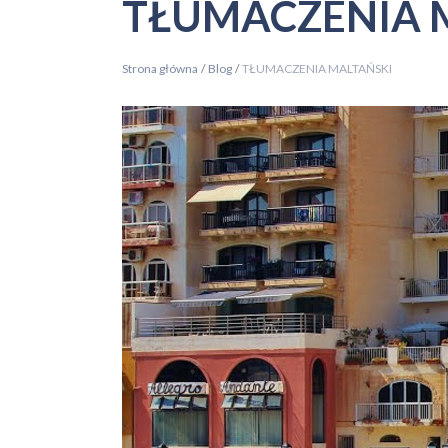
TŁUMACZENIA 
Strona główna
/
Blog
/
TŁUMACZENIA MALTAŃSKI