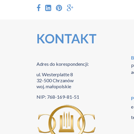
KONTAKT
B
Adres do korespondencji:
P
a
ul. Westerplatte 8
32-500 Chrzanów
woj. małopolskie
NIP: 768-169-81-51
P
e
t