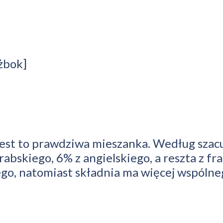
dżbok]
o jest to prawdziwa mieszanka. Według sza
rabskiego, 6% z angielskiego, a reszta z 
go, natomiast składnia ma więcej wspólneg