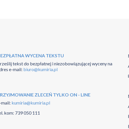
EZPŁATNA WYCENA TEKSTU
rześlij tekst do bezpłatnej i niezobowiązującej wyceny na
dres e-mail:
biuro@kumiria.pl
RZYJMOWANIE ZLECEŃ TYLKO ON - LINE
-mail:
kumiria@kumiria.pl
el. kom:
739 050 111