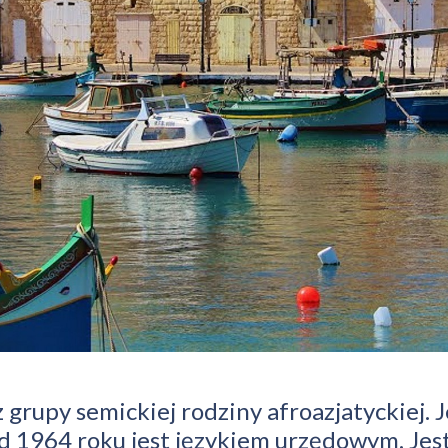
grupy semickiej rodziny afroazjatyckiej. 
 od 1964 roku jest językiem urzędowym. Je