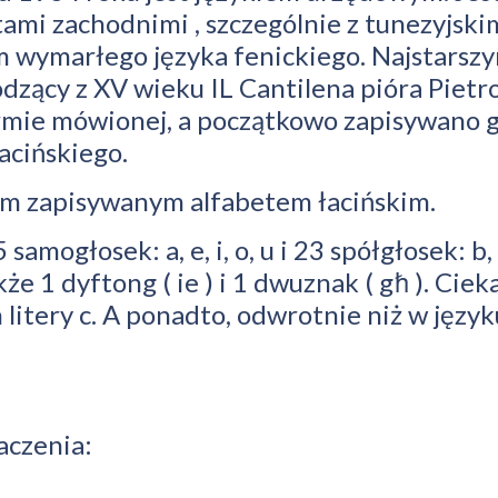
tami zachodnimi , szczególnie z tunezyjskim
 wymarłego języka fenickiego. Najstars
dzący z XV wieku IL Cantilena pióra Pietr
rmie mówionej, a początkowo zapisywano g
acińskiego.
im zapisywanym alfabetem łacińskim.
ogłosek: a, e, i, o, u i 23 spółgłosek: b, ċ, d, 
on także 1 dyftong ( ie ) i 1 dwuznak ( għ ). C
 litery c. A ponadto, odwrotnie niż w języku
aczenia: