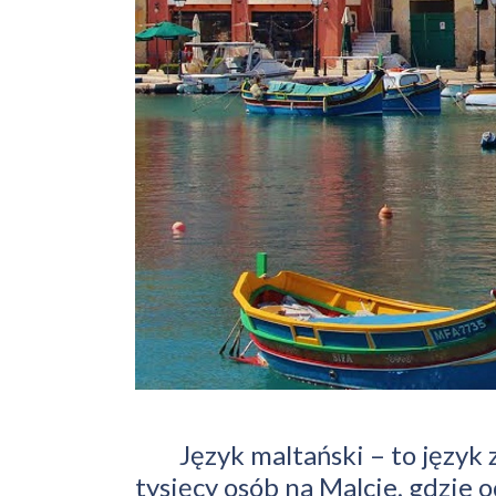
Język maltański – to język z 
tysięcy osób na Malcie, gdzie