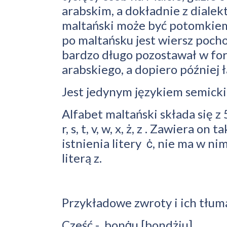
arabskim, a dokładnie z dialek
maltański może być potomkiem
po maltańsku jest wiersz pocho
bardzo długo pozostawał w fo
arabskiego, a dopiero później ł
Jest jedynym językiem semick
Alfabet maltański składa się z 5 sam
r, s, t, v, w, x, ż, z . Zawiera 
istnienia litery ċ, nie ma w nim
literą z.
Przykładowe zwroty i ich tłum
Cześć - bonġu [bondżiu]